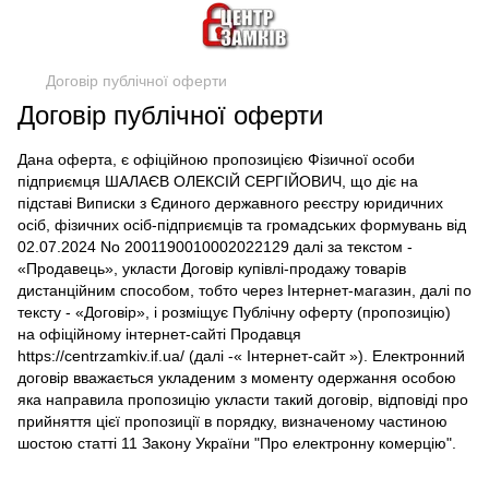
Договір публічної оферти
Договір публічної оферти
Дана оферта, є офіційною пропозицією Фізичної особи
підприємця
ШАЛАЄВ ОЛЕКСІЙ СЕРГІЙОВИЧ
, що діє на
підставі Виписки
з
Єдиного державного реєстру юридичних
осіб, фізичних осіб-підприємців та громадських формувань від
02.07.2024 No 2001190010002022129
далі за текстом -
«Продавець», укласти Договір купівлі-продажу товарів
дистанційним способом, тобто через Інтернет-магазин, далі по
тексту - «Договір», і розміщує Публічну оферту (пропозицію)
на офіційному інтернет-сайті Продавця
https://centrzamkiv.if.ua/ (далі -« Інтернет-сайт »). Електронний
договір вважається укладеним з моменту одержання особою
яка направила пропозицію укласти такий договір, відповіді про
прийняття цієї пропозиції в порядку, визначеному частиною
шостою статті 11 Закону України "Про електронну комерцію".