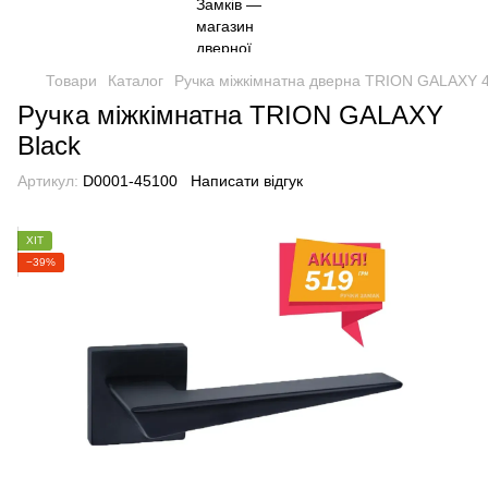
Товари
Каталог
Ручка міжкімнатна дверна TRION GALAXY 4
Ручка міжкімнатна TRION GALAXY
Black
Артикул:
D0001-45100
Написати відгук
ХІТ
−39%